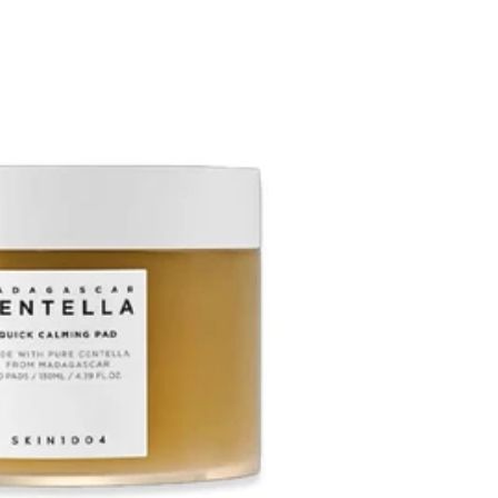
4
4
ق
ق
ط
ط
ن
ن
م
م
د
د
غ
غ
ش
ش
ق
ق
ر
ر
س
س
ن
ن
ت
ت
ي
ي
ل
ل
ا
ا
ل
ل
ت
ت
ه
ه
د
د
ئ
ئ
ة
ة
ا
ا
ل
ل
ب
ب
ش
ش
ر
ر
ة
ة
1
1