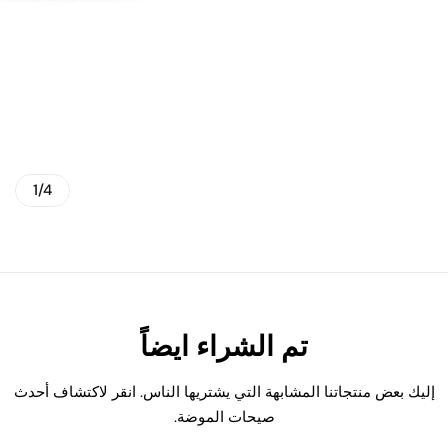
3
3
0
0
م
م
ل
ل
/
/
7
7
0
0
ف
ف
و
و
ط
ط
ة
ة
ص
ص
ح
ح
ي
ي
ة
ة