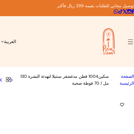
0
0
0
أ
غ
ر
ا
ض
سكين1004 قطن مدغشقر سنتيلا لتهدئة
البشرة 130 مل / 70 فوطة صحية
ا
45.00 SR
75.00 SR